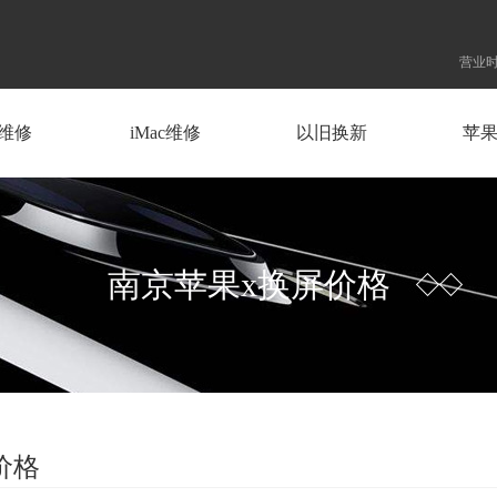
营业时
d维修
iMac维修
以旧换新
苹
南京苹果x换屏价格
价格