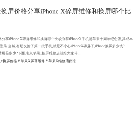
换屏价格分享iPhone X碎屏维修和换屏哪个比
分享iPhone X碎屏维修和换屏哪个比较划算iPhoneX手机是苹果十周年纪念版,其成本
号.当然,有朋友抢了第一批手机,就是不小心iPhoneX碎屏了,iPhone换屏多少钱?
维修费用是多少?下面,南京苹果x换屏维修店就给大家带...
果x换屏价格
#
苹果X屏幕维修
#
苹果X维修店南京