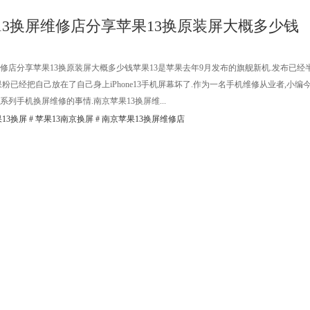
13换屏维修店分享苹果13换原装屏大概多少钱
维修店分享苹果13换原装屏大概多少钱苹果13是苹果去年9月发布的旗舰新机.发布已经
粉已经把自己放在了自己身上iPhone13手机屏幕坏了.作为一名手机维修从业者,小编
系列手机换屏维修的事情.南京苹果13换屏维...
13换屏
#
苹果13南京换屏
#
南京苹果13换屏维修店