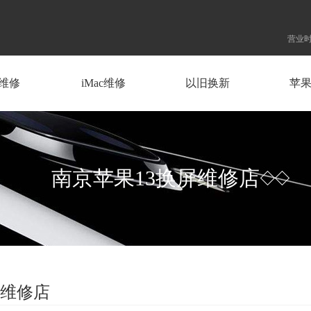
营业时
d维修
iMac维修
以旧换新
苹
南京苹果13换屏维修店
屏维修店